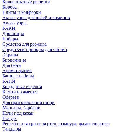
Колосниковые решетки
Короба
Плиты и конфорки
Аксессуары для печей и каминов
Аксессуары
БАКИ
Дровницы
Наборы
Средства для розжига
Средства и приборы для чистки
Экраны
Биокамины
Для бани
Ароматерапия
Банные наборы
БАНЯ
Бондарные изделия
Камни в каменку
Обереги
Для приготовления пищи
Мангалы, барбекю
Печи под казан
Посуда
Решетки для гриля, вертел, шампура, дымогенератор
Тандыры