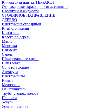
Клинкерная плитка ТЕРРАКОТ
Отделка, лаки, краски, патина, силикон
Пропитки и жидкости
СТОЛЯРНОЕ НАПРАВЛЕНИЕ
ДЕРЕВО
Инструмент столярный
Клей столярный
Краситель
Краска по дереву
Масло
Морилка
Пигмент
Смола
Шлифовальные круги
Шпатлевка
Сопутствующие
Арматура
Инструменты
Книги
Мелочовка
Огнетушители
Труба, уголок, полоса
Печники
Услуги
Услуги печника