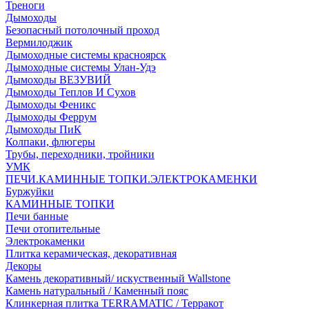
Треноги
Дымоходы
Безопасный потолочный проход
Вермилоджик
Дымоходные системы красноярск
Дымоходные системы Улан-Удэ
Дымоходы ВЕЗУВИЙ
Дымоходы Теплов И Сухов
Дымоходы Феникс
Дымоходы Феррум
Дымоходы ПиК
Колпаки, флюгеры
Трубы, переходники, тройники
УМК
ПЕЧИ.КАМИННЫЕ ТОПКИ.ЭЛЕКТРОКАМЕНКИ
Буржуйки
КАМИННЫЕ ТОПКИ
Печи банные
Печи отопительные
Электрокаменки
Плитка керамическая, декоративная
Декоры
Камень декоративный/ искуственный Wallstone
Камень натуральный / Каменный пояс
Клинкерная плитка TERRAMATIC / Терракот